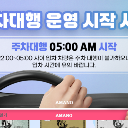
예약확인
카카오T예약
탑승시간에 늦지말고
주차시간을 절약해보세요!
 않기
 않기
 않기
 않기
 않기