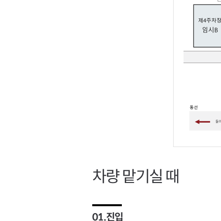
차량 맡기실 때
01.진입