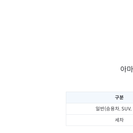
아마
구분
일반(승용차, SUV,
세차