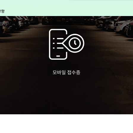
주차걱정 하지 말고 접수장에 차키만 맡기고 떠나세요
 않기
모바일 접수증